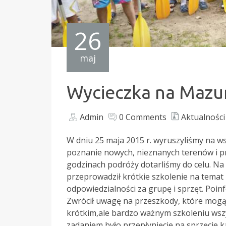
26
maj
Wycieczka na Mazu
Admin
0 Comments
Aktualności
W dniu 25 maja 2015 r. wyruszyliśmy na w
poznanie nowych, nieznanych terenów i pr
godzinach podróży dotarliśmy do celu. Na 
przeprowadził krótkie szkolenie na temat
odpowiedzialności za grupę i sprzęt. Poin
Zwrócił uwagę na przeszkody, które mogą
krótkim,ale bardzo ważnym szkoleniu wszysc
zadaniem było przepłynięcie na sprzęcie