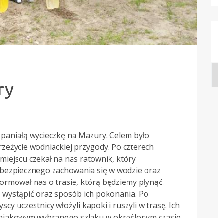
A
w
ry
spaniałą wycieczkę na Mazury. Celem było
zeżycie wodniackiej przygody. Po czterech
miejscu czekał na nas ratownik, który
 bezpiecznego zachowania się w wodzie oraz
formował nas o trasie, którą będziemy płynąć.
 wystąpić oraz sposób ich pokonania. Po
y uczestnicy włożyli kapoki i ruszyli w trasę. Ich
 kajakowym wybranego szlaku w określonym czasie.